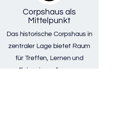
Corpshaus als
Mittelpunkt
Das historische Corpshaus in
zentraler Lage bietet Raum
für Treffen, Lernen und
Feiern in gediegener
Atmosphäre.
Schau vorbei!
Verschaff dir selber ein Bild